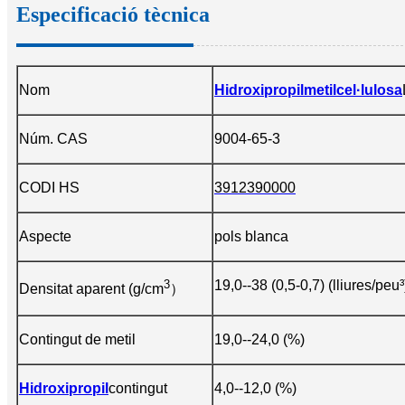
Especificació tècnica
Nom
Hidroxipropilmetilcel·lulosa
Núm. CAS
9004-65-3
CODI HS
3912390000
Aspecte
pols blanca
3
19,0--38 (0,5-0,7) (lliures/peu³
Densitat aparent (g/cm
）
Contingut de metil
19,0--24,0 (%)
Hidroxipropil
contingut
4,0--12,0 (%)