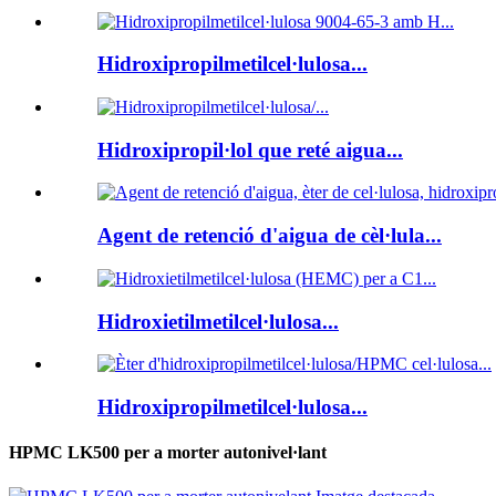
Hidroxipropilmetilcel·lulosa...
Hidroxipropil·lol que reté aigua...
Agent de retenció d'aigua de cèl·lula...
Hidroxietilmetilcel·lulosa...
Hidroxipropilmetilcel·lulosa...
HPMC LK500 per a morter autonivel·lant