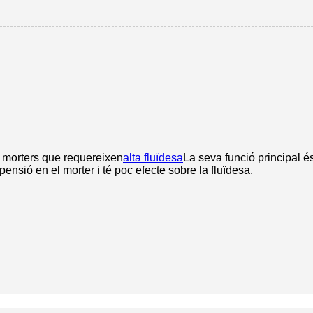
 morters que requereixen
alta fluïdesa
La seva funció principal é
pensió en el morter i té poc efecte sobre la fluïdesa.