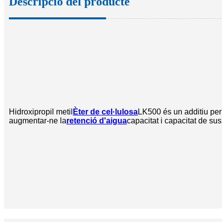
Descripció del producte
Hidroxipropil metil
Èter de cel·lulosa
LK500 és un additiu per
augmentar-ne la
retenció d'aigua
capacitat i capacitat de sus