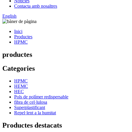
Notícies
Contacta amb nosaltres
English
Inici
Productes
HPMC
productes
Categories
HPMC
HEMC
HEC
Pols de polímer redispersable
fibra de cel·lulosa
Superplastificant
Repel·lent a la humitat
Productes destacats