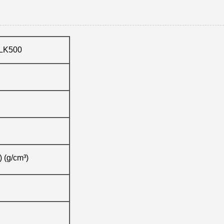
LK500
) (g/cm³)