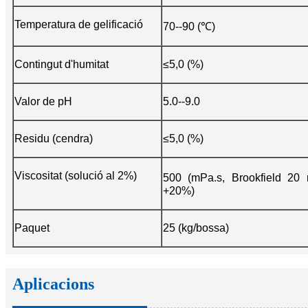
Temperatura de gelificació
70--90 (℃)
Contingut d'humitat
≤5,0 (%)
Valor de pH
5.0--9.0
Residu (cendra)
≤5,0 (%)
Viscositat (solució al 2%)
500 (mPa.s, Brookfield 2
+20%)
Paquet
25 (kg/bossa)
Aplicacions