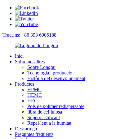
Truca'ns: +86 393 6905188
Inici
Sobre nosaltres
Sobre Longou
Tecnologia i producció
Història del desenvolupament
Productes
HPMC
HEMC
HEC
Pols de polímer redispersable
fibra de cel·lulosa
Superplastificant
Repel·lent a la humitat
Descarrega
Preguntes freqüents