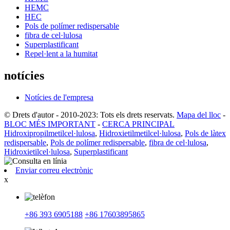
HEMC
HEC
Pols de polímer redispersable
fibra de cel·lulosa
Superplastificant
Repel·lent a la humitat
notícies
Notícies de l'empresa
© Drets d'autor - 2010-2023: Tots els drets reservats.
Mapa del lloc
-
BLOC MÉS IMPORTANT
-
CERCA PRINCIPAL
Hidroxipropilmetilcel·lulosa
,
Hidroxietilmetilcel·lulosa
,
Pols de làtex
redispersable
,
Pols de polímer redispersable
,
fibra de cel·lulosa
,
Hidroxietilcel·lulosa
,
Superplastificant
Enviar correu electrònic
x
+86 393 6905188
+86 17603895865