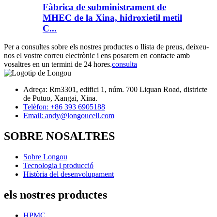
Fàbrica de subministrament de
MHEC de la Xina, hidroxietil metil
C...
Per a consultes sobre els nostres productes o llista de preus, deixeu-
nos el vostre correu electrònic i ens posarem en contacte amb
vosaltres en un termini de 24 hores.
consulta
Adreça: Rm3301, edifici 1, núm. 700 Liquan Road, districte
de Putuo, Xangai, Xina.
Telèfon: +86 393 6905188
Email: andy@longoucell.com
SOBRE NOSALTRES
Sobre Longou
Tecnologia i producció
Història del desenvolupament
els nostres productes
HPMC