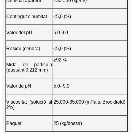
Densitat aparent
250-550 (kg/m³)
Contingut d'humitat
≤5,0 (%)
Valor del pH
6.0-8.0
Residu (cendra)
≤5,0 (%)
≥92 %
Mida de partícula
(passant 0,212 mm)
Valor de pH
5.0--9.0
Viscositat (solució al
25.000-35.000 (mPa.s, Brookfield)
2%)
Paquet
25 (kg/bossa)