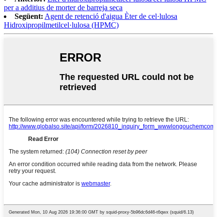
per a additius de morter de barreja seca
Següent:
Agent de retenció d'aigua Èter de cel·lulosa
Hidroxipropilmetilcel·lulosa (HPMC)