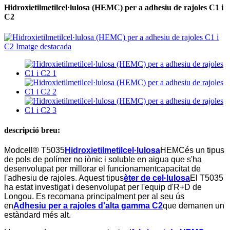
Hidroxietilmetilcel·lulosa (HEMC) per a adhesiu de rajoles C1 i
C2
descripció breu:
Modcell® T5035
Hidroxietilmetilcel·lulosa
HEMC
és un tipus
de pols de polímer no iònic i soluble en aigua que s'ha
desenvolupat per millorar el funcionament
capacitat de
l'adhesiu de rajoles. Aquest tipus
èter de cel·lulosa
El T5035
ha estat investigat i desenvolupat per l'equip d'R+D de
Longou. Es recomana principalment per al seu ús
en
Adhesiu per a rajoles d'alta gamma C2
que demanen un
estàndard més alt.