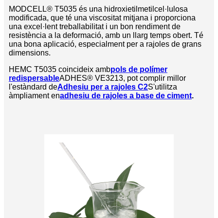
MODCELL® T5035 és una hidroxietilmetilcel·lulosa
modificada, que té una viscositat mitjana i proporciona
una excel·lent treballabilitat i un bon rendiment de
resistència a la deformació, amb un llarg temps obert. Té
una bona aplicació, especialment per a rajoles de grans
dimensions.
HEMC T5035 coincideix amb
pols de polímer
redispersable
ADHES® VE3213, pot complir millor
l'estàndard de
Adhesiu per a rajoles C2
S'utilitza
àmpliament en
adhesiu de rajoles a base de ciment
.