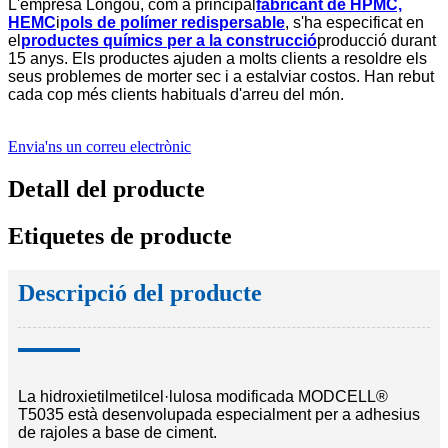
L'empresa Longou, com a principal
fabricant de HPMC,
HEMC
i
pols de polímer redispersable
, s'ha especificat en
el
productes químics per a la construcció
producció durant
15 anys. Els productes ajuden a molts clients a resoldre els
seus problemes de morter sec i a estalviar costos. Han rebut
cada cop més clients habituals d'arreu del món.
Envia'ns un correu electrònic
Detall del producte
Etiquetes de producte
Descripció del producte
La hidroxietilmetilcel·lulosa modificada MODCELL®
T5035 està desenvolupada especialment per a adhesius
de rajoles a base de ciment.