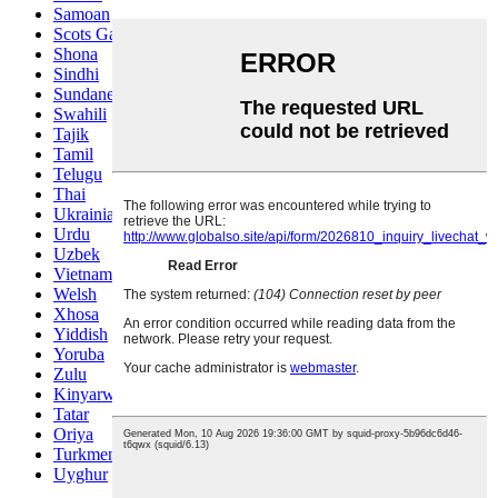
Samoan
Scots Gaelic
Shona
Sindhi
Sundanese
Swahili
Tajik
Tamil
Telugu
Thai
Ukrainian
Urdu
Uzbek
Vietnamese
Welsh
Xhosa
Yiddish
Yoruba
Zulu
Kinyarwanda
Tatar
Oriya
Turkmen
Uyghur