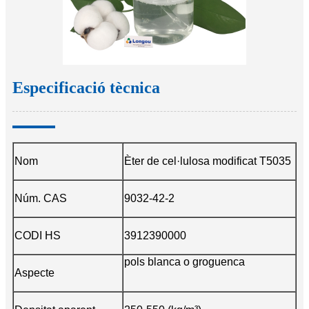
Especificació tècnica
Nom
Èter de cel·lulosa modificat T5035
Núm. CAS
9032-42-2
CODI HS
3912390000
pols blanca o groguenca
Aspecte