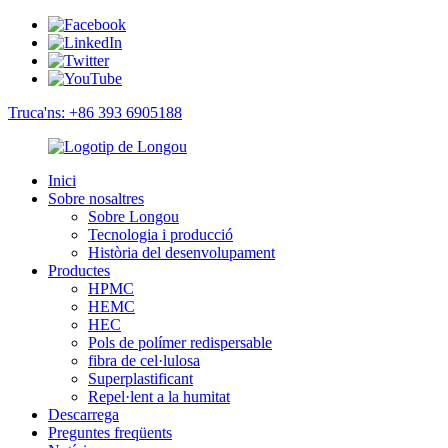
Truca'ns: +86 393 6905188
Inici
Sobre nosaltres
Sobre Longou
Tecnologia i producció
Història del desenvolupament
Productes
HPMC
HEMC
HEC
Pols de polímer redispersable
fibra de cel·lulosa
Superplastificant
Repel·lent a la humitat
Descarrega
Preguntes freqüents