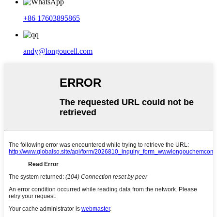
+86 17603895865
andy@longoucell.com