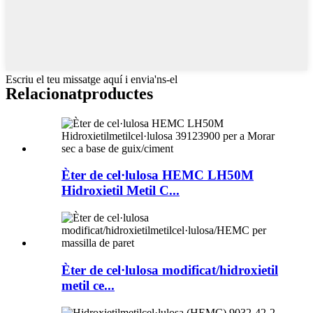
Escriu el teu missatge aquí i envia'ns-el
Relacionat
productes
Èter de cel·lulosa HEMC LH50M
Hidroxietil Metil C...
Èter de cel·lulosa modificat/hidroxietil
metil ce...