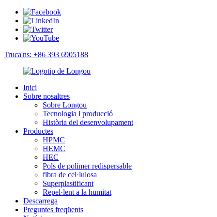
Truca'ns: +86 393 6905188
Inici
Sobre nosaltres
Sobre Longou
Tecnologia i producció
Història del desenvolupament
Productes
HPMC
HEMC
HEC
Pols de polímer redispersable
fibra de cel·lulosa
Superplastificant
Repel·lent a la humitat
Descarrega
Preguntes freqüents