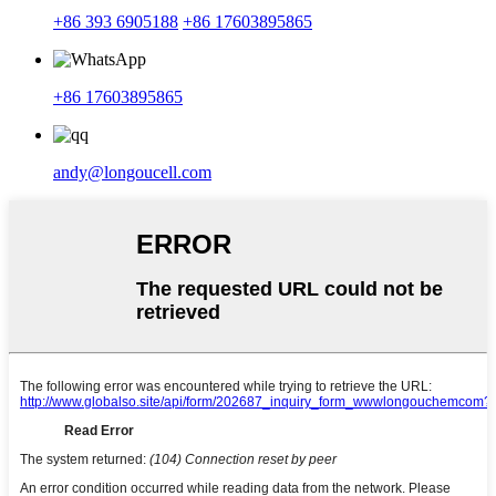
+86 393 6905188
+86 17603895865
+86 17603895865
andy@longoucell.com