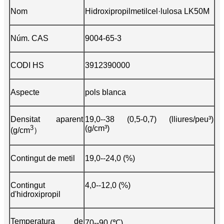
Nom
Hidroxipropilmetilcel·lulosa LK50M
Núm. CAS
9004-65-3
CODI HS
3912390000
Aspecte
pols blanca
Densitat aparent
19,0--38 (0,5-0,7) (lliures/peu³)
3
(g/cm³)
(g/cm
）
Contingut de metil
19,0--24,0 (%)
Contingut
4,0--12,0 (%)
d'hidroxipropil
Temperatura de
70--90 (℃)