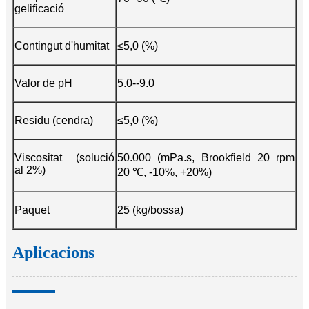
gelificació
Contingut d'humitat
≤5,0 (%)
Valor de pH
5.0--9.0
Residu (cendra)
≤5,0 (%)
Viscositat (solució
50.000 (mPa.s, Brookfield 20 rpm
al 2%)
20 ℃, -10%, +20%)
Paquet
25 (kg/bossa)
Aplicacions