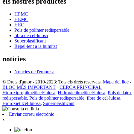
els nostres productes
HPMC
HEMC
HEC
Pols de polímer redispersable
fibra de cel·lulosa
Superplastificant
Repel·lent a la humitat
notícies
Notícies de l'empresa
© Drets d'autor - 2010-2023: Tots els drets reservats.
Mapa del lloc
-
BLOC MÉS IMPORTANT
-
CERCA PRINCIPAL
Hidroxipropilmetilcel·lulosa
,
Hidroxietilmetilcel·lulosa
,
Pols de làtex
redispersable
,
Pols de polímer redispersable
,
fibra de cel·lulosa
,
Hidroxietilcel·lulosa
,
Superplastificant
Enviar correu electrònic
x