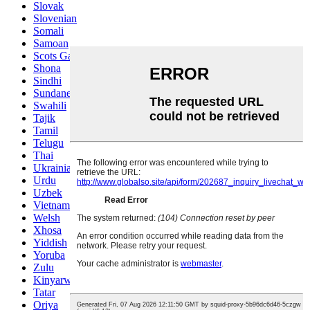
Slovak
Slovenian
Somali
Samoan
Scots Gaelic
Shona
Sindhi
Sundanese
Swahili
Tajik
Tamil
Telugu
Thai
Ukrainian
Urdu
Uzbek
Vietnamese
Welsh
Xhosa
Yiddish
Yoruba
Zulu
Kinyarwanda
Tatar
Oriya