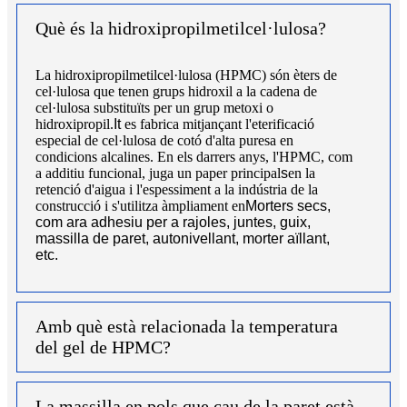
Què és la hidroxipropilmetilcel·lulosa?
La hidroxipropilmetilcel·lulosa (HPMC) són èters de
cel·lulosa que tenen grups hidroxil a la cadena de
cel·lulosa substituïts per un grup metoxi o
hidroxipropil.
It
es fabrica mitjançant l'eterificació
especial de cel·lulosa de cotó d'alta puresa en
condicions alcalines. En els darrers anys, l'HPMC, com
a additiu funcional, juga un paper principal
s
en la
retenció d'aigua i l'espessiment a la indústria de la
construcció i s'utilitza àmpliament en
Morters secs,
com ara adhesiu per a rajoles, juntes, guix,
massilla de paret, autonivellant, morter aïllant,
etc.
Amb què està relacionada la temperatura
del gel de HPMC?
La massilla en pols que cau de la paret està