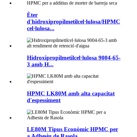
Èter
d'hidroxipropilmetilcel·lulosa/HPMC
cel·lulosa...
Hidroxipropilmetilcel·lulosa 9004-65-
3 amb H...
HPMC LK80M amb alta capacitat
d'espessiment
LE80M Tipus Econòmic HPMC per
a Adhesiu de Rasola