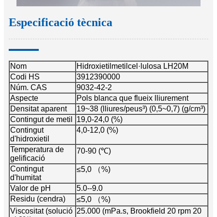
Especificació tècnica
Nom
Hidroxietilmetilcel·lulosa LH20M
Codi HS
3912390000
Núm. CAS
9032-42-2
Aspecte
Pols blanca que flueix lliurement
Densitat aparent
19~38 (lliures/peus³) (0,5~0,7) (g/cm³)
Contingut de metil
19,0-24,0 (%)
Contingut
4,0-12,0 (%)
d'hidroxietil
Temperatura de
70-90 (℃)
gelificació
Contingut
≤5,0 （%)
d'humitat
Valor de pH
5.0--9.0
Residu (cendra)
≤5,0 （%)
Viscositat (solució
25.000 (mPa.s, Brookfield 20 rpm 20