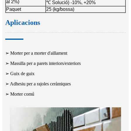
al 2%)
℃ Solució) -10%, +20%
Paquet
25 (kg/bossa)
Aplicacions
➢ Morter per a morter d'aïllament
➢ Massilla per a parets interiors/exteriors
➢ Guix de guix
➢ Adhesiu per a rajoles ceràmiques
➢ Morter comú