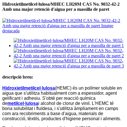
Hidroxietilmetilcel·lulosa/MHEC LH20M CAS No. 9032-42-2
Amb una major retenció d'aigua per a massilla de paret
descripció breu:
Hidroxietilmetilcel·lulosa
(HEMC) és un polímer soluble en
aigua que s'utilitza habitualment com a espessidor, agent
gelificant i adhesiu. S'obté per reacció química
de
metilcel·lulosa
i alcohol de clorur de vinil. L'HEMC té
bona solubilitat i fluïdesa, i s'utilitza àmpliament en camps
com ara recobriments a base d'aigua, materials de
construcció, tèxtils, productes d'higiene personal i aliments.