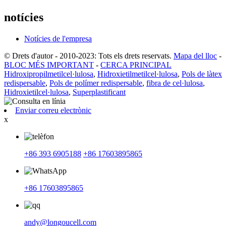
notícies
Notícies de l'empresa
© Drets d'autor - 2010-2023: Tots els drets reservats.
Mapa del lloc
-
BLOC MÉS IMPORTANT
-
CERCA PRINCIPAL
Hidroxipropilmetilcel·lulosa
,
Hidroxietilmetilcel·lulosa
,
Pols de làtex
redispersable
,
Pols de polímer redispersable
,
fibra de cel·lulosa
,
Hidroxietilcel·lulosa
,
Superplastificant
Enviar correu electrònic
x
+86 393 6905188
+86 17603895865
+86 17603895865
andy@longoucell.com