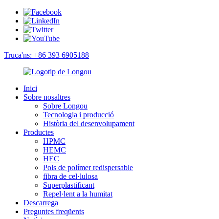
Truca'ns: +86 393 6905188
Inici
Sobre nosaltres
Sobre Longou
Tecnologia i producció
Història del desenvolupament
Productes
HPMC
HEMC
HEC
Pols de polímer redispersable
fibra de cel·lulosa
Superplastificant
Repel·lent a la humitat
Descarrega
Preguntes freqüents