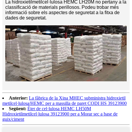
La hidroxietilmetilcel·lulosa HEMC LH20M no pertany a la
classificació de materials perillosos. Podeu trobar més
informació sobre els aspectes de seguretat a la fitxa de
dades de seguretat.
Anterior:
La fàbrica de la Xina MHEC subministra hidroxietil
metilcel·lulosa/HEMC per a massilla de paret CODI HS 39123900
Següent:
Èter de cel·lulosa HEMC LH50M
Hidroxietilmetilcel·lulosa 39123900 per a Morar sec a base de
guix/ciment