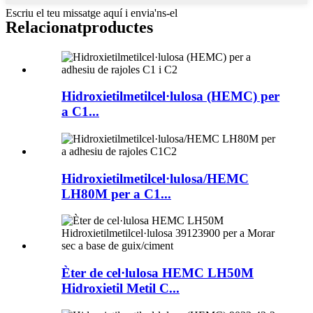
Escriu el teu missatge aquí i envia'ns-el
Relacionat
productes
Hidroxietilmetilcel·lulosa (HEMC) per
a C1...
Hidroxietilmetilcel·lulosa/HEMC
LH80M per a C1...
Èter de cel·lulosa HEMC LH50M
Hidroxietil Metil C...