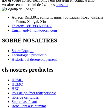
nos el vostre correu electrònic i ens posarem en contacte amb
vosaltres en un termini de 24 hores.
consulta
Adreça: Rm3301, edifici 1, núm. 700 Liquan Road, districte
de Putuo, Xangai, Xina.
Telèfon: +86 393 6905188
Email: andy@longoucell.com
SOBRE NOSALTRES
Sobre Longou
Tecnologia i producció
Història del desenvolupament
els nostres productes
HPMC
HEMC
HEC
Pols de polímer redispersable
fibra de cel·lulosa
Superplastificant
Repel·lent a la humitat