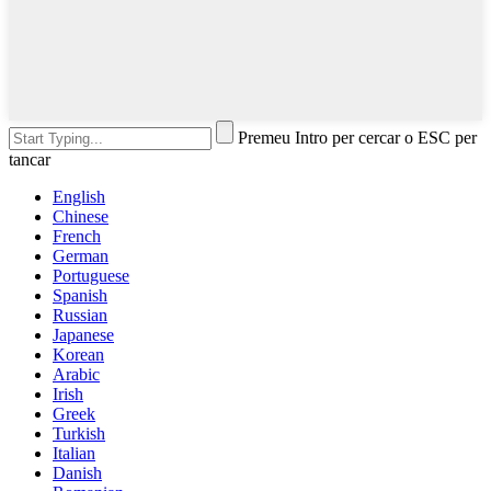
Premeu Intro per cercar o ESC per
tancar
English
Chinese
French
German
Portuguese
Spanish
Russian
Japanese
Korean
Arabic
Irish
Greek
Turkish
Italian
Danish